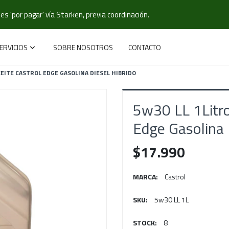
s 'por pagar' vía Starken, previa coordinación.
ERVICIOS
SOBRE NOSOTROS
CONTACTO
CEITE CASTROL EDGE GASOLINA DIESEL HIBRIDO
5w30 LL 1Litro
Edge Gasolina 
$17.990
MARCA:
Castrol
SKU:
5w30 LL 1L
STOCK:
8