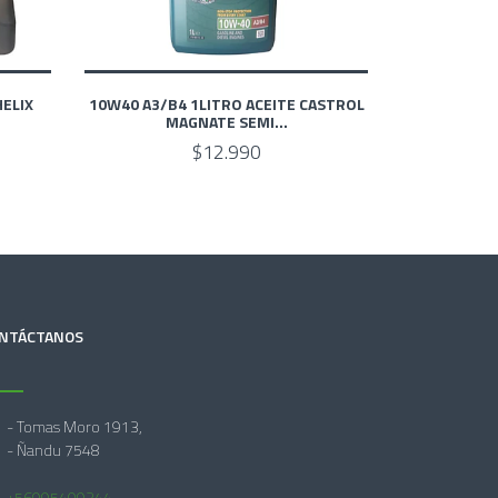
HELIX
10W40 A3/B4 1LITRO ACEITE CASTROL
MAGNATE SEMI...
$12.990
NTÁCTANOS
- Tomas Moro 1913,
- Ñandu 7548
+56995409344