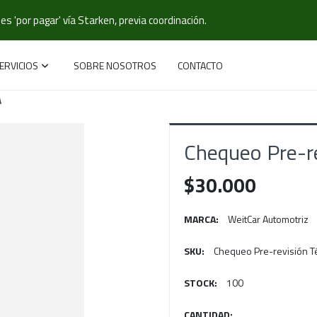
s 'por pagar' vía Starken, previa coordinación.
ERVICIOS
SOBRE NOSOTROS
CONTACTO
A
Chequeo Pre-re
$30.000
MARCA:
WeitCar Automotriz
SKU:
Chequeo Pre-revisión T
STOCK:
100
CANTIDAD: