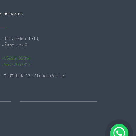
NTÁCTANOS
- Tomas Moro 1913,
- Ñandu 7548
+56995409344
+56932652313
09:30 Hasta 17:30 Lunes a Viernes