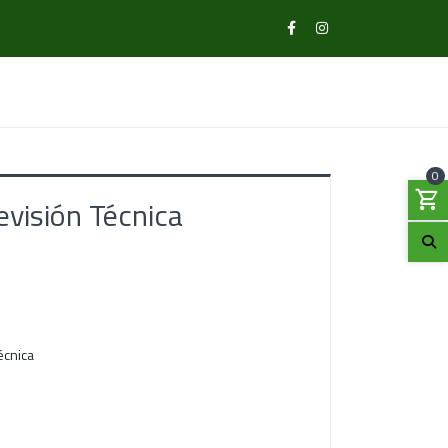
0
visión Técnica
écnica