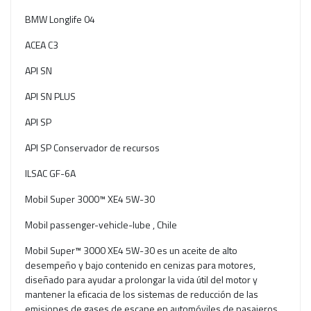
BMW Longlife 04
ACEA C3
API SN
API SN PLUS
API SP
API SP Conservador de recursos
ILSAC GF-6A
Mobil Super 3000™ XE4 5W-30
Mobil passenger-vehicle-lube , Chile
Mobil Super™ 3000 XE4 5W-30 es un aceite de alto
desempeño y bajo contenido en cenizas para motores,
diseñado para ayudar a prolongar la vida útil del motor y
mantener la eficacia de los sistemas de reducción de las
emisiones de gases de escape en automóviles de pasajeros,