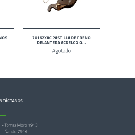
ENOS
70162XAC PASTILLA DE FRENO
DELANTERA ACDELCO O...
Agotado
NTÁCTANOS
- Tomas Moro 1913,
- Ñandu 7548