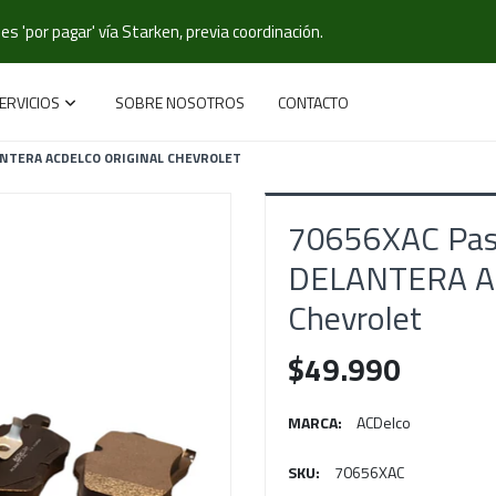
s 'por pagar' vía Starken, previa coordinación.
ERVICIOS
SOBRE NOSOTROS
CONTACTO
ANTERA ACDELCO ORIGINAL CHEVROLET
70656XAC Past
DELANTERA AC
Chevrolet
$49.990
MARCA:
ACDelco
SKU:
70656XAC