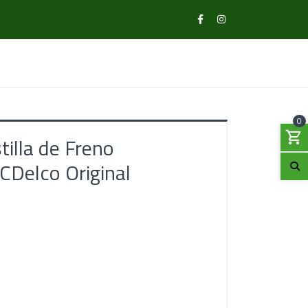
0
illa de Freno
Delco Original