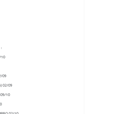
 :
/10
2/09
5) 02/09
 09/10
10
TURBO 02/10