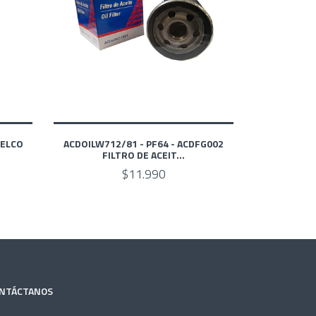
DELCO
ACDOILW712/81 - PF64 - ACDFG002
FILTRO DE ACEIT...
$11.990
NTÁCTANOS