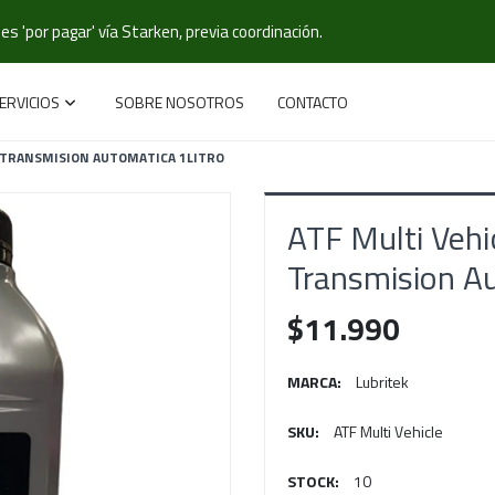
s 'por pagar' vía Starken, previa coordinación.
ERVICIOS
SOBRE NOSOTROS
CONTACTO
K TRANSMISION AUTOMATICA 1LITRO
ATF Multi Veh
Transmision Au
$11.990
MARCA:
Lubritek
SKU:
ATF Multi Vehicle
STOCK:
10