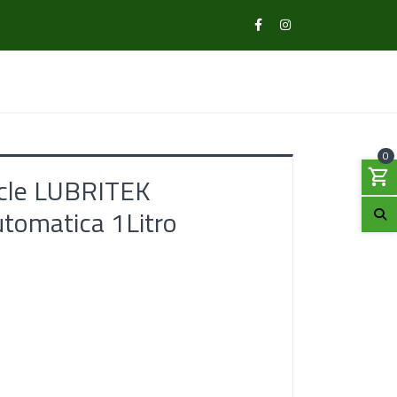
0
icle LUBRITEK
tomatica 1Litro