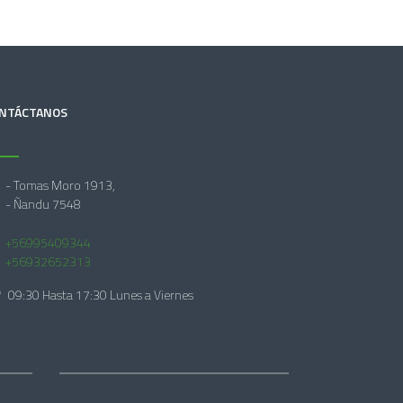
NTÁCTANOS
- Tomas Moro 1913,
- Ñandu 7548
+56995409344
+56932652313
09:30 Hasta 17:30 Lunes a Viernes