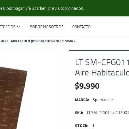
s 'por pagar' vía Starken, previa coordinación.
ERVICIOS
SOBRE NOSOTROS
CONTACTO
E AIRE HABITACULO (POLEN) CHEVROLET SPARK
LT SM-CFG011 
Aire Habitacul
$9.990
MARCA:
Speedmate
SKU:
LT SM-CFG011 / CU200
STOCK:
1