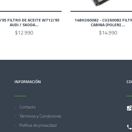
95 FILTRO DE ACEITE W712/95
14BH260082 - CU260082 FILT
AUDI / SKODA...
CABINA (POLEN) ...
$12.990
$14.990
INFORMACIÓN
CO
Contacto
Términos y Condiciones
Política de privacidad