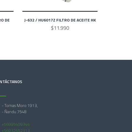
RO DE
J-632 / HU6017Z FILTRO DE ACEITE HK
$11.990
NTÁCTANOS
- Tomas Moro 1913,
- Ñandu 7548
+56995409344
+56932652313