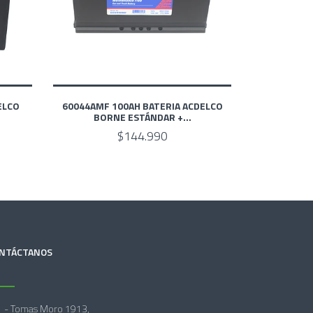
ELCO
60044AMF 100AH BATERIA ACDELCO
BORNE ESTÁNDAR +...
$144.990
NTÁCTANOS
- Tomas Moro 1913,