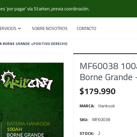
s 'por pagar' vía Starken, previa coordinación.
ERVICIOS
SOBRE NOSOTROS
CONTACTO
K BORNE GRANDE +POSITIVO DERECHO
MF60038 100a
Borne Grande 
$179.990
MARCA:
Hankook
SKU:
MF60038
STOCK:
2