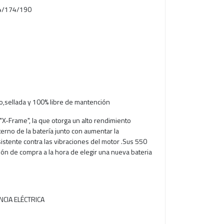
/174/190
o,sellada y 100% libre de mantención
"X-Frame", la que otorga un alto rendimiento
nterno de la batería junto con aumentar la
istente contra las vibraciones del motor .Sus 550
ión de compra a la hora de elegir una nueva bateria
CIA ELÉCTRICA