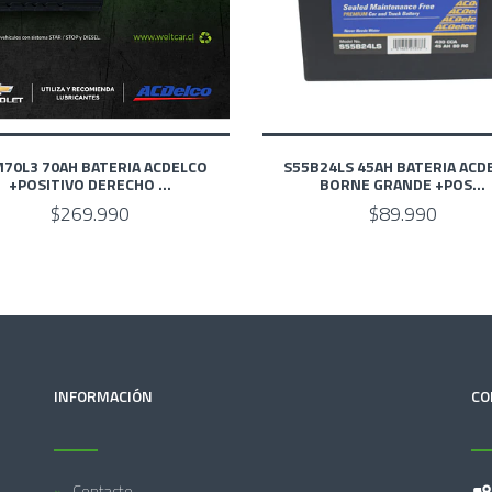
70L3 70AH BATERIA ACDELCO
S55B24LS 45AH BATERIA ACD
+POSITIVO DERECHO ...
BORNE GRANDE +POS...
$269.990
$89.990
INFORMACIÓN
CO
Contacto