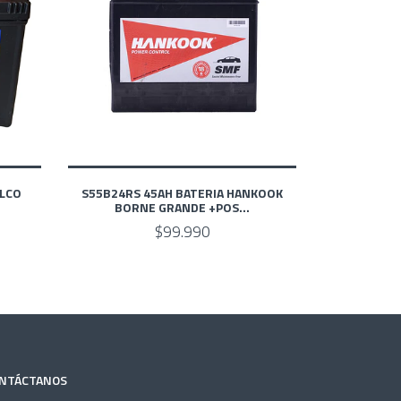
ELCO
S55B24RS 45AH BATERIA HANKOOK
BORNE GRANDE +POS...
$99.990
NTÁCTANOS