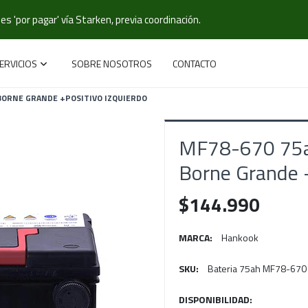
s 'por pagar' vía Starken, previa coordinación.
ERVICIOS
SOBRE NOSOTROS
CONTACTO
BORNE GRANDE +POSITIVO IZQUIERDO
MF78-670 75a
Borne Grande +
$144.990
MARCA:
Hankook
SKU:
Bateria 75ah MF78-670
DISPONIBILIDAD: