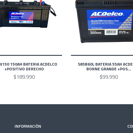
N150 150AH BATERIA ACDELCO
S85B60L BATERIA 55AH ACD
+POSITIVO DERECHO
BORNE GRANDE +POS...
$189.990
$99.990
INFORMACIÓN
CO