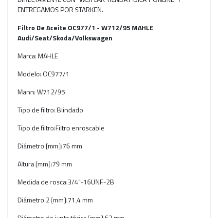
ENTREGAMOS POR STARKEN.
Filtro De Aceite OC977/1 - W712/95 MAHLE
Audi/Seat/Skoda/Volkswagen
Marca: MAHLE
Modelo: OC977/1
Mann: W712/95
Tipo de filtro: Blindado
Tipo de filtro:Filtro enroscable
Diámetro [mm]:76 mm
Altura [mm]:79 mm
Medida de rosca:3/4"-16UNF-2B
Diámetro 2 [mm]:71,4 mm
Diámetro de junta tórica [mm]:62 mm