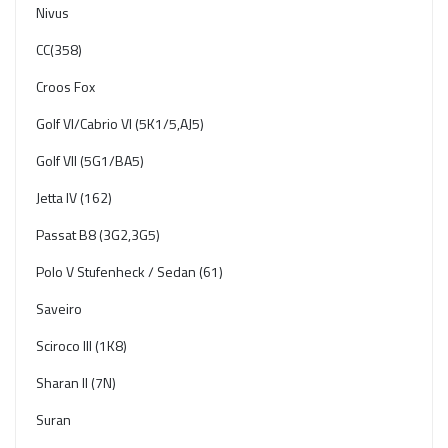
Nivus
CC(358)
Croos Fox
Golf VI/Cabrio VI (5K1/5,AJ5)
Golf VII (5G1/BA5)
Jetta IV (162)
Passat B8 (3G2,3G5)
Polo V Stufenheck / Sedan (61)
Saveiro
Sciroco III (1K8)
Sharan II (7N)
Suran