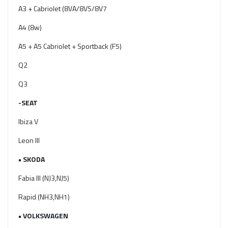
A3 + Cabriolet (8VA/8VS/8V7
A4 (8w)
A5 + A5 Cabriolet + Sportback (F5)
Q2
Q3
-SEAT
Ibiza V
Leon III
• SKODA
Fabia III (NJ3,NJ5)
Rapid (NH3,NH1)
• VOLKSWAGEN