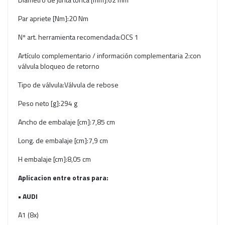
Par apriete [Nm]:20 Nm
Nº art. herramienta recomendada:OCS 1
Artículo complementario / información complementaria 2:con
válvula bloqueo de retorno
Tipo de válvula:Válvula de rebose
Peso neto [g]:294 g
Ancho de embalaje [cm]:7,85 cm
Long. de embalaje [cm]:7,9 cm
H embalaje [cm]:8,05 cm
Aplicacion entre otras para:
• AUDI
A1 (8x)