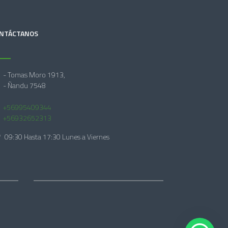
NTÁCTANOS
- Tomas Moro 1913,
- Ñandu 7548
+56995409344
+56932652313
09:30 Hasta 17:30 Lunes a Viernes