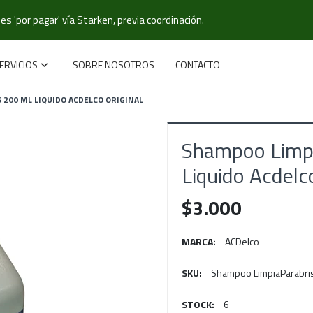
s 'por pagar' vía Starken, previa coordinación.
ERVICIOS
SOBRE NOSOTROS
CONTACTO
200 ML LIQUIDO ACDELCO ORIGINAL
Shampoo Limpi
Liquido Acdelco
$3.000
MARCA:
ACDelco
SKU:
Shampoo LimpiaParabri
STOCK:
6