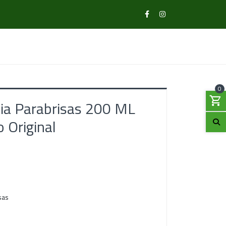
0
a Parabrisas 200 ML
 Original
sas