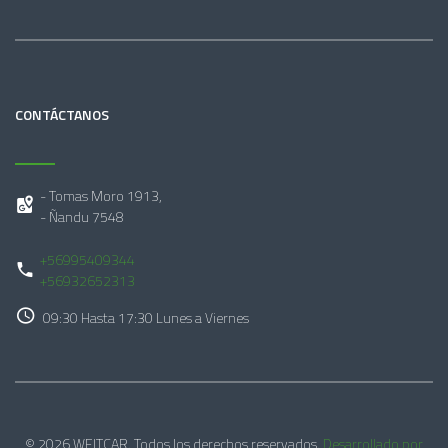
CONTÁCTANOS
- Tomas Moro 1913,
- Ñandu 7548
+56995409344
+56932652313
09:30 Hasta 17:30 Lunes a Viernes
© 2026 WEITCAR. Todos los derechos reservados.
Desarrollado por