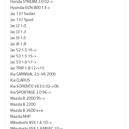
Honda STREAM 2.0 02->
Hyundai EON 800 13->
Jac 137 Sedan
Jac 137 Sport
Jac J2 1.0
Jac J3 1.3
Jac J5 1.5
Jac J6 1.8
Jac S2 1.5 16->
Jac S3 1.5 15->
Jac S3 1.6 17->
Jac TRIP 1.8 12->15
Kia CARNIVAL 2.5-V6 2005
Kia CLARUS
Kia SORENTO V63.5 02->06
Kia SPORTAGE 2.0 96->
Mazda B 2000 95->
Mazda B 2200
Mazda B 2600 4×4
Mazda MVP
Mitsubishi ASX 1.6 10->
Mitsubishi ASX 1.8 MIVEC 10->