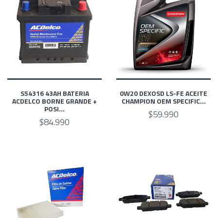
S54316 43AH BATERIA
0W20 DEXOSD LS-FE ACEITE
ACDELCO BORNE GRANDE +
CHAMPION OEM SPECIFIC...
POSI...
$59.990
$84.990