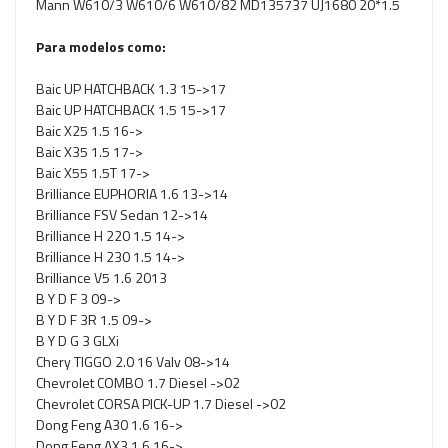
Mann W610/3 W610/6 W610/82 MD135737 UJ1680 20*1.5
Para modelos como:
Baic UP HATCHBACK 1.3 15->17
Baic UP HATCHBACK 1.5 15->17
Baic X25 1.5 16->
Baic X35 1.5 17->
Baic X55 1.5T 17->
Brilliance EUPHORIA 1.6 13->14
Brilliance FSV Sedan 12->14
Brilliance H 220 1.5 14->
Brilliance H 230 1.5 14->
Brilliance V5 1.6 2013
B Y D F 3 09->
B Y D F 3R 1.5 09->
B Y D G 3 GLXi
Chery TIGGO 2.0 16 Valv 08->14
Chevrolet COMBO 1.7 Diesel ->02
Chevrolet CORSA PICK-UP 1.7 Diesel ->02
Dong Feng A30 1.6 16->
Dong Feng AX3 1.6 16->