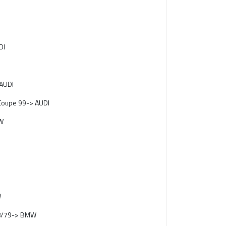
DI
 AUDI
 Coupe 99-> AUDI
MW
W
 8/79-> BMW