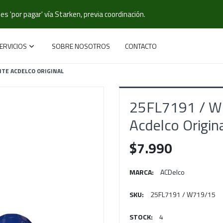
s 'por pagar' vía Starken, previa coordinación.
ERVICIOS
SOBRE NOSOTROS
CONTACTO
EITE ACDELCO ORIGINAL
25FL7191 / W7
Acdelco Origin
$7.990
MARCA:
ACDelco
SKU:
25FL7191 / W719/15
STOCK:
4