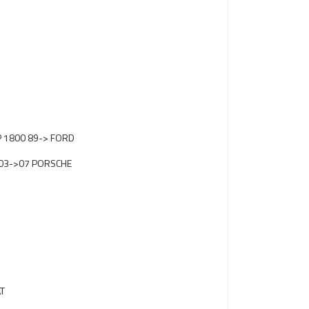
AP 1800 89-> FORD
 03->07 PORSCHE
AT