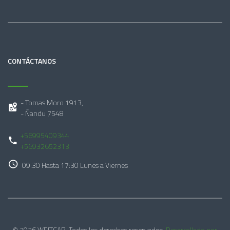
CONTÁCTANOS
- Tomas Moro 1913,
- Ñandu 7548
+56995409344
+56932652313
09:30 Hasta 17:30 Lunes a Viernes
© 2026 WEITCAR. Todos los derechos reservados.
Desarrollado por