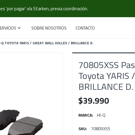
s 'por pagar' vía Starken, previa coordinación.
ERVICIOS
SOBRE NOSOTROS
CONTACTO
Q TOYOTA YARIS / GREAT WALL VOLLEX / BRILLANCE D.
70805XSS Past
Toyota YARIS
BRILLANCE D.
$39.990
MARCA:
HI-Q
SKU:
70805XSS