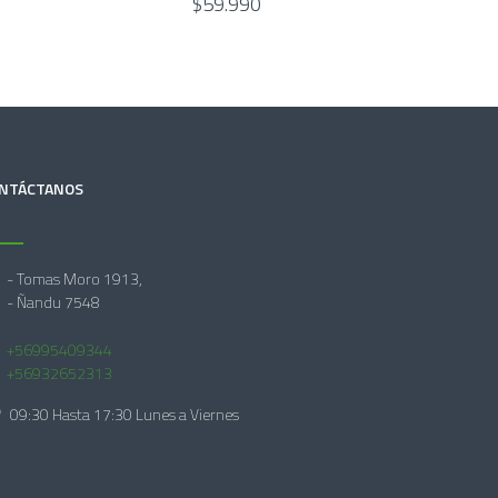
$59.990
NTÁCTANOS
- Tomas Moro 1913,
- Ñandu 7548
+56995409344
+56932652313
09:30 Hasta 17:30 Lunes a Viernes