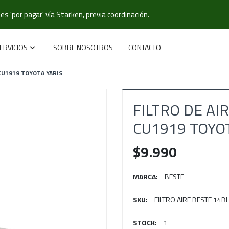
s 'por pagar' vía Starken, previa coordinación.
ERVICIOS
SOBRE NOSOTROS
CONTACTO
 CU1919 TOYOTA YARIS
FILTRO DE AI
CU1919 TOYOT
$9.990
MARCA:
BESTE
SKU:
FILTRO AIRE BESTE 14B
STOCK:
1