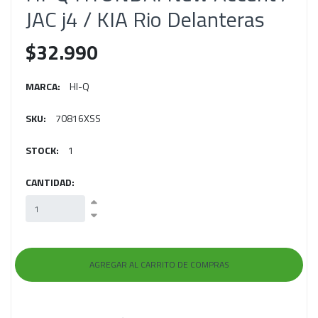
JAC j4 / KIA Rio Delanteras
$32.990
MARCA:
HI-Q
SKU:
70816XSS
STOCK:
1
CANTIDAD: