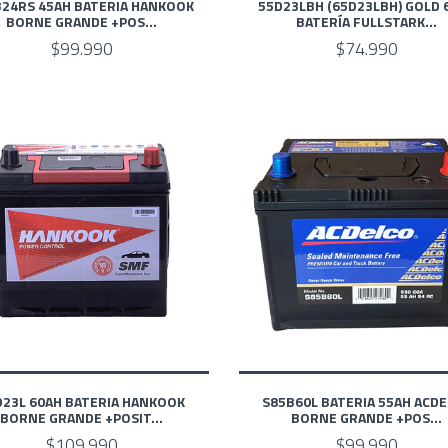
B24RS 45AH BATERIA HANKOOK
55D23LBH (65D23LBH) GOLD 
BORNE GRANDE +POS...
BATERÍA FULLSTARK...
$99.990
$74.990
D23L 60AH BATERIA HANKOOK
S85B60L BATERIA 55AH ACD
BORNE GRANDE +POSIT...
BORNE GRANDE +POS...
$109.990
$99.990