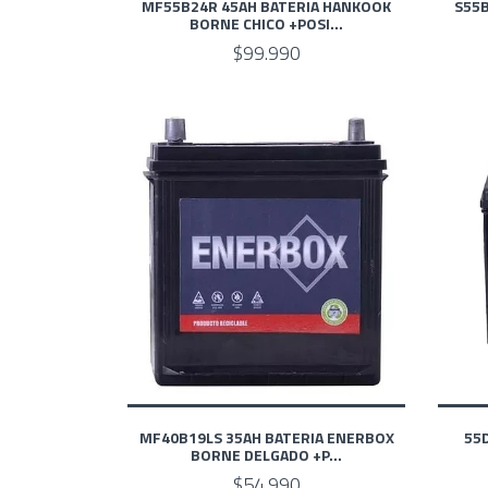
MF55B24R 45AH BATERIA HANKOOK
S55
BORNE CHICO +POSI...
$99.990
MF40B19LS 35AH BATERIA ENERBOX
55
BORNE DELGADO +P...
$54.990