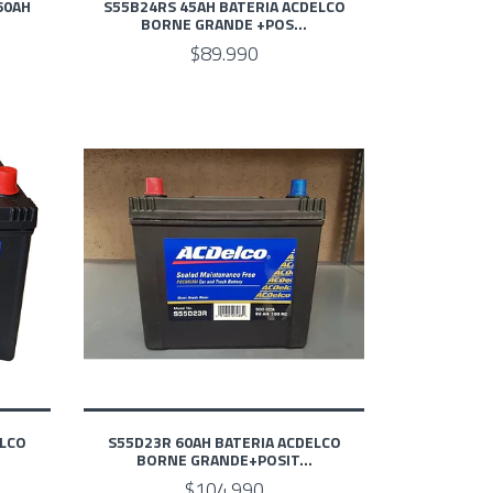
60AH
S55B24RS 45AH BATERIA ACDELCO
BORNE GRANDE +POS...
$89.990
ELCO
S55D23R 60AH BATERIA ACDELCO
BORNE GRANDE+POSIT...
$104.990