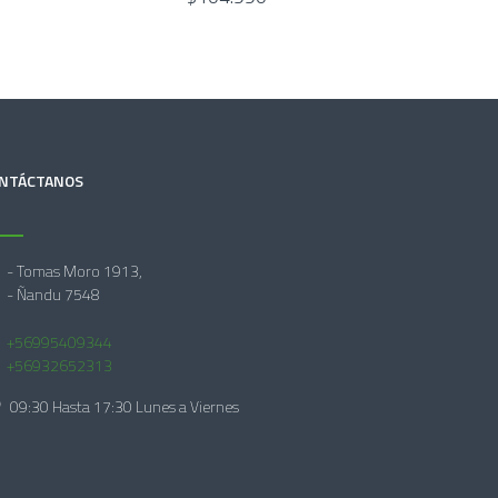
NTÁCTANOS
- Tomas Moro 1913,
- Ñandu 7548
+56995409344
+56932652313
09:30 Hasta 17:30 Lunes a Viernes