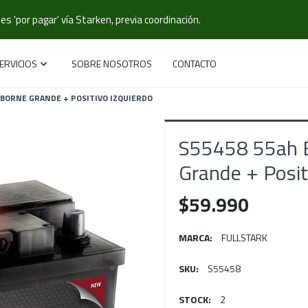
s 'por pagar' vía Starken, previa coordinación.
ERVICIOS
SOBRE NOSOTROS
CONTACTO
 BORNE GRANDE + POSITIVO IZQUIERDO
S55458 55ah Ba
Grande + Posit
$59.990
MARCA:
FULLSTARK
SKU:
S55458
STOCK:
2