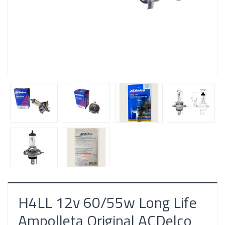
H4LL 12v 60/55w Long Life
Ampolleta Original ACDelco