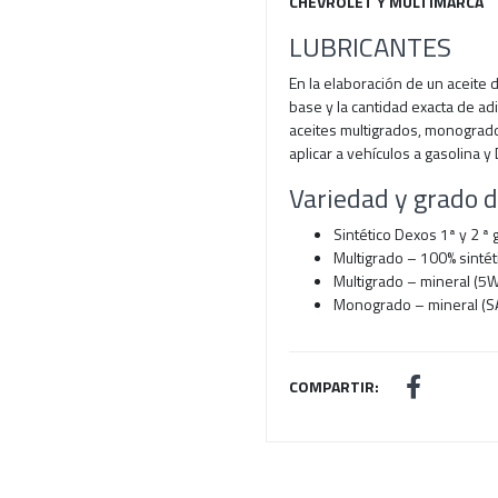
CHEVROLET Y MULTIMARCA
LUBRICANTES
En la elaboración de un aceite 
base y la cantidad exacta de ad
aceites multigrados, monogrado
aplicar a vehículos a gasolina y
Variedad y grado de
Sintético Dexos 1ª y 2 
Multigrado – 100% sint
Multigrado – mineral 
Monogrado – mineral (S
COMPARTIR: