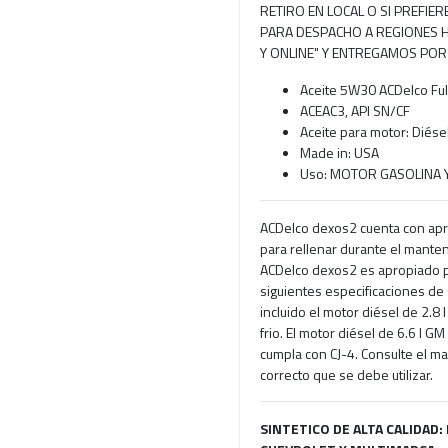
RETIRO EN LOCAL O SI PREFIE
PARA DESPACHO A REGIONES H
Y ONLINE" Y ENTREGAMOS POR
Aceite 5W30 ACDelco Full
ACEAC3, API SN/CF
Aceite para motor: Diése
Made in: USA
Uso: MOTOR GASOLINA Y
ACDelco dexos2 cuenta con ap
para rellenar durante el mante
ACDelco dexos2 es apropiado p
siguientes especificaciones d
incluido el motor diésel de 2.8
frio. El motor diésel de 6.6 l 
cumpla con CJ-4. Consulte el man
correcto que se debe utilizar.
SINTETICO DE ALTA CALIDAD