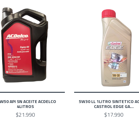
W50 API SN ACEITE ACDELCO
5W30 LL 1LITRO SINTETICO A
4LITROS
CASTROL EDGE GA...
$21.990
$17.990