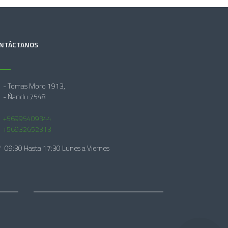
NTÁCTANOS
- Tomas Moro 1913,
- Ñandu 7548
+56995409344
+56932652313
09:30 Hasta 17:30 Lunes a Viernes