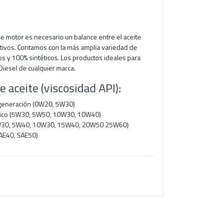
de motor es necesario un balance entre el aceite
itivos. Contamos con la más amplia variedad de
s y 100% sintéticos. Los productos ideales para
 Diesel de cualquier marca.
 aceite (viscosidad API):
ª generación (0W20, 5W30)
ético (5W30, 5W50, 10W30, 10W40)
(5W30, 5W40, 10W30, 15W40, 20W50 25W60)
AE40, SAE50)