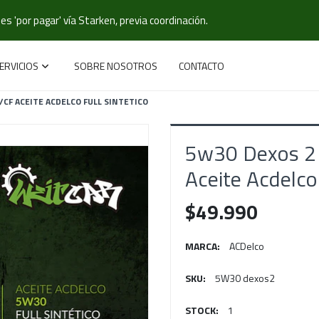
s 'por pagar' vía Starken, previa coordinación.
ERVICIOS
SOBRE NOSOTROS
CONTACTO
/CF ACEITE ACDELCO FULL SINTETICO
5w30 Dexos 2 
Aceite Acdelco 
$49.990
MARCA:
ACDelco
SKU:
5W30 dexos2
STOCK:
1