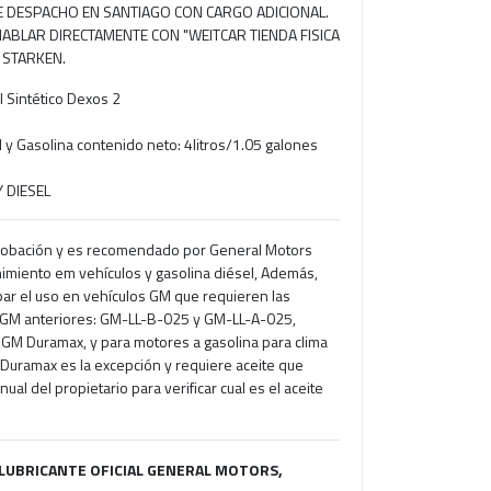
RE DESPACHO EN SANTIAGO CON CARGO ADICIONAL.
ABLAR DIRECTAMENTE CON "WEITCAR TIENDA FISICA
 STARKEN.
 Sintético Dexos 2
l y Gasolina contenido neto: 4litros/1.05 galones
 DIESEL
robación y es recomendado por General Motors
nimiento em vehículos y gasolina diésel, Además,
ar el uso en vehículos GM que requieren las
e GM anteriores: GM-LL-B-025 y GM-LL-A-025,
 l GM Duramax, y para motores a gasolina para clima
GM Duramax es la excepción y requiere aceite que
ual del propietario para verificar cual es el aceite
: LUBRICANTE OFICIAL GENERAL MOTORS,