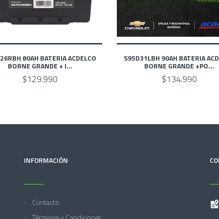
26RBH 80AH BATERIA ACDELCO
S95D31LBH 90AH BATERIA AC
BORNE GRANDE + I...
BORNE GRANDE +PO...
$129.990
$134.990
INFORMACIÓN
CO
Contacto
Términos y Condiciones