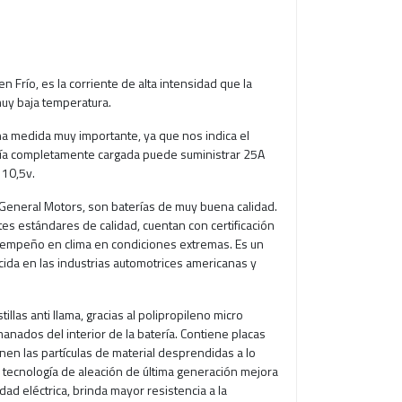
 Frío, es la corriente de alta intensidad que la
uy baja temperatura.
na medida muy importante, ya que nos indica el
ría completamente cargada puede suministrar 25A
 10,5v.
 General Motors, son baterías de muy buena calidad.
es estándares de calidad, cuentan con certificación
sempeño en clima en condiciones extremas. Es un
cida en las industrias automotrices americanas y
illas anti llama, gracias al polipropileno micro
manados del interior de la batería. Contiene placas
nen las partículas de material desprendidas a lo
Su tecnología de aleación de última generación mejora
idad eléctrica, brinda mayor resistencia a la