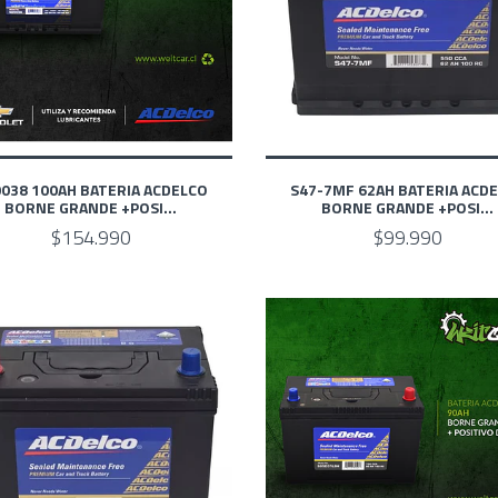
038 100AH BATERIA ACDELCO
S47-7MF 62AH BATERIA ACD
BORNE GRANDE +POSI...
BORNE GRANDE +POSI...
$154.990
$99.990