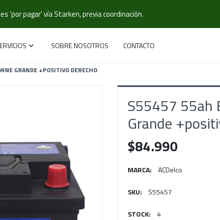
s 'por pagar' vía Starken, previa coordinación.
ERVICIOS
SOBRE NOSOTROS
CONTACTO
BORNE GRANDE +POSITIVO DERECHO
S55457 55ah B
Grande +posit
$84.990
MARCA:
ACDelco
SKU:
S55457
STOCK:
4