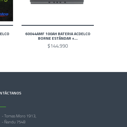
DELCO
60044AMF 100AH BATERIA ACDELCO
BORNE ESTÁNDAR +...
$144.990
NTÁCTANOS
- Tomas Moro 1913,
- Ñandu 7548