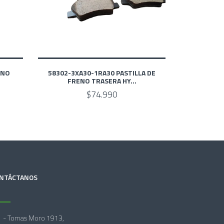
ENO
58302-3XA30-1RA30 PASTILLA DE
FRENO TRASERA ‎HY...
$74.990
NTÁCTANOS
- Tomas Moro 1913,