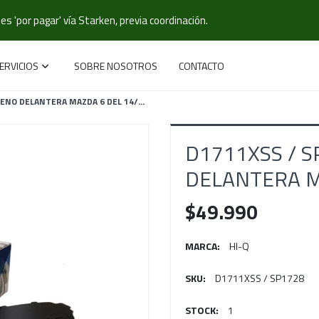
s 'por pagar' vía Starken, previa coordinación.
ERVICIOS
SOBRE NOSOTROS
CONTACTO
ENO DELANTERA MAZDA 6 DEL 14/...
D1711XSS / SP
DELANTERA MA
$49.990
MARCA:
HI-Q
SKU:
D1711XSS / SP1728
STOCK:
1