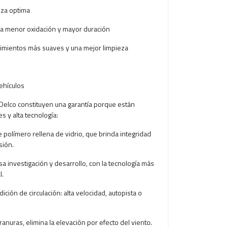
eza optima
una menor oxidación y mayor duración
vimientos más suaves y una mejor limpieza
ehículos
Delco constituyen una garantía porque están
s y alta tecnología:
 polímero rellena de vidrio, que brinda integridad
sión.
sa investigación y desarrollo, con la tecnología más
l.
ción de circulación: alta velocidad, autopista o
anuras, elimina la elevación por efecto del viento.