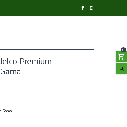
0
cdelco Premium
a Gama
ta Gama