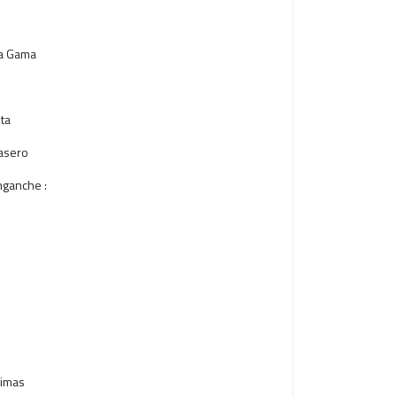
ta Gama
ta
rasero
nganche :
limas