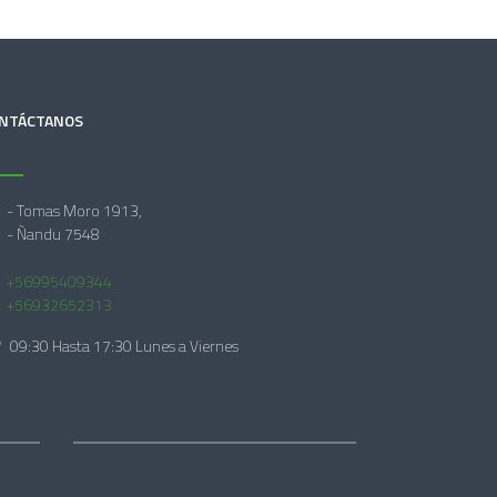
NTÁCTANOS
- Tomas Moro 1913,
- Ñandu 7548
+56995409344
+56932652313
09:30 Hasta 17:30 Lunes a Viernes