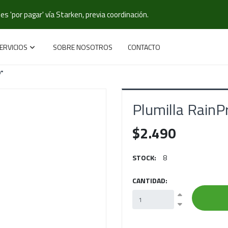
s 'por pagar' vía Starken, previa coordinación.
ERVICIOS
SOBRE NOSOTROS
CONTACTO
"
Plumilla Rain
$2.490
STOCK:
8
CANTIDAD: