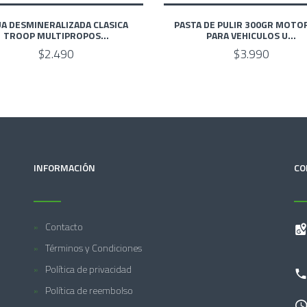
A DESMINERALIZADA CLASICA
PASTA DE PULIR 300GR MOTO
TROOP MULTIPROPOS...
PARA VEHICULOS U...
$2.490
$3.990
INFORMACIÓN
CO
Contacto
Términos y Condiciones
Política de privacidad
Política de reembolso