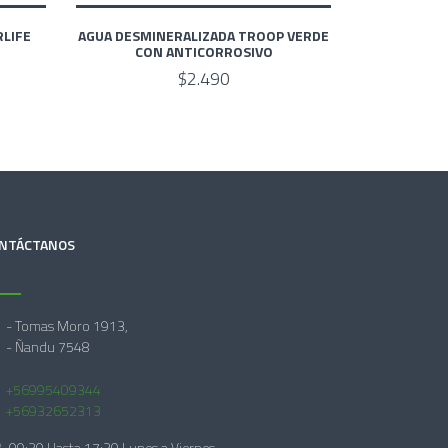
RLIFE
AGUA DESMINERALIZADA TROOP VERDE
CON ANTICORROSIVO
$2.490
NTÁCTANOS
- Tomas Moro 1913,
- Ñandu 7548
+56995409344
+56932652313
09:30 Hasta 17:30 Lunes a Viernes